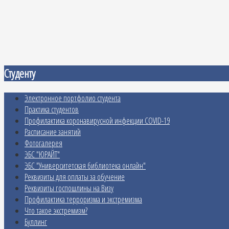
Студенту
Электронное портфолио студента
Практика студентов
Профилактика коронавирусной инфекции COVID-19
Расписание занятий
Фотогалерея
ЭБС "ЮРАЙТ"
ЭБС "Университетская библиотека онлайн"
Реквизиты для оплаты за обучение
Реквизиты госпошлины на Визу
Профилактика терроризма и экстремизма
Что такое экстремизм?
Буллинг