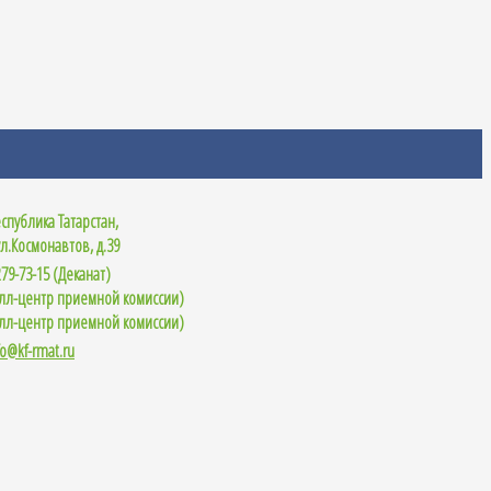
еспублика Татарстан,
ул.Космонавтов, д.39
79-73-15 (Деканат)
олл-центр приемной комиссии)
олл-центр приемной комиссии)
fo@kf-rmat.ru