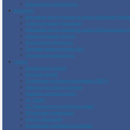
Международное сотрудничество
Абитуриенту
Информация для поступающих на высшее образование (бакала
Списки поступающих (бакалавриат)
Информация для поступающих на среднее профессиональное о
Списки поступающих (колледж)
Личный кабинет абитуриента
Программа двойных дипломов Vatel
Ответим на все ваши вопросы
Студенту
Личный кабинет студента
Расписание занятий
Профилактика коронавирусной инфекции COVID-19
Реквизиты для оплаты за обучение
Реквизиты госпошлины на Визу
ЭБС "Юрайт"
ЭБС "Университетская библиотека онлайн"
Методические рекомендации
Качество образования
Профилактика терроризма и экстремизма