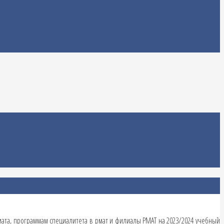
ата, программам специалитета в рмат и филиалы РМАТ на 2023/2024 учебный