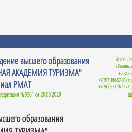
ждение высшего образования
420061, Р
г.Казань, 
АЯ АКАДЕМИЯ ТУРИЗМА"
+7(843)2
+7(987)180-57-35 (К
лиал РМАТ
+7(917)233-76-12 (К
кредитация №3361 от 20.03.2020
in
ысшего образования
МИЯ ТУРИЗМА"