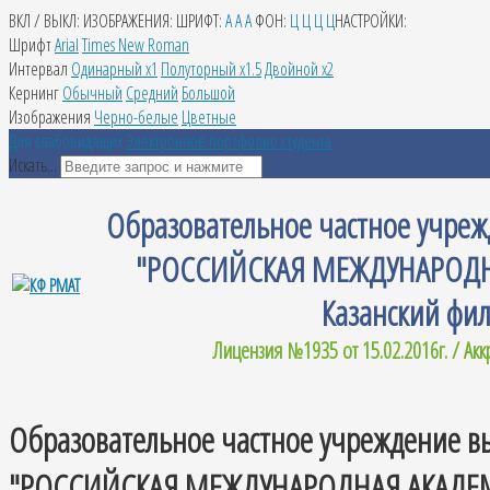
ВКЛ / ВЫКЛ:
ИЗОБРАЖЕНИЯ:
ШРИФТ:
A
A
A
ФОН:
Ц
Ц
Ц
Ц
НАСТРОЙКИ:
Шрифт
Arial
Times New Roman
Интервал
Одинарный х1
Полуторный х1.5
Двойной х2
Кернинг
Обычный
Средний
Большой
Изображения
Черно-белые
Цветные
Для слабовидящих
Электронное портфолио студента
Искать...
Образовательное частное учре
"РОССИЙСКАЯ МЕЖДУНАРОДН
Казанский фи
Лицензия №1935 от 15.02.2016г. / Ак
Образовательное частное учреждение в
"РОССИЙСКАЯ МЕЖДУНАРОДНАЯ АКАДЕ