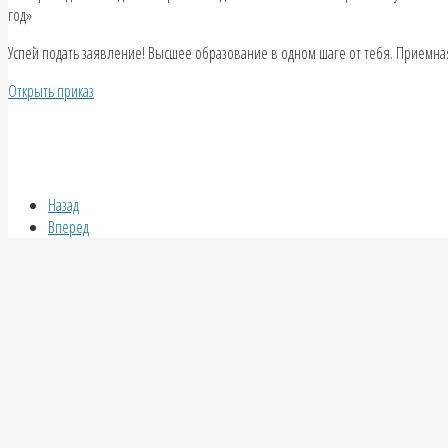
год»
Успей подать заявление! Высшее образование в одном шаге от тебя. Приемная
Открыть приказ
Назад
Вперед